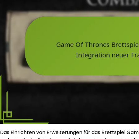
Das Einrichten von Erweiterungen für das Brettspiel Gam