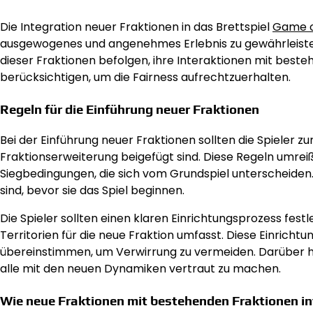
Die Integration neuer Fraktionen in das Brettspiel
Game 
ausgewogenes und angenehmes Erlebnis zu gewährleisten. 
dieser Fraktionen befolgen, ihre Interaktionen mit be
berücksichtigen, um die Fairness aufrechtzuerhalten.
Regeln für die Einführung neuer Fraktionen
Bei der Einführung neuer Fraktionen sollten die Spieler z
Fraktionserweiterung beigefügt sind. Diese Regeln umreiß
Siegbedingungen, die sich vom Grundspiel unterscheiden. E
sind, bevor sie das Spiel beginnen.
Die Spieler sollten einen klaren Einrichtungsprozess fe
Territorien für die neue Fraktion umfasst. Diese Einrich
übereinstimmen, um Verwirrung zu vermeiden. Darüber hin
alle mit den neuen Dynamiken vertraut zu machen.
Wie neue Fraktionen mit bestehenden Fraktionen in