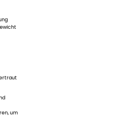
rung
gewicht
ertraut
und
ren, um