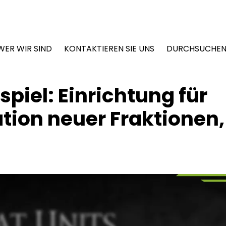
WER WIR SIND
KONTAKTIEREN SIE UNS
DURCHSUCHE
piel: Einrichtung für
tion neuer Fraktionen,