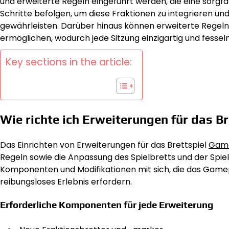
und erweiterte Regeln eingeführt werden, die eine sorgfäl
Schritte befolgen, um diese Fraktionen zu integrieren und
gewährleisten. Darüber hinaus können erweiterte Regeln 
ermöglichen, wodurch jede Sitzung einzigartig und fesseln
Key sections in the article:
Wie richte ich Erweiterungen für das B
Das Einrichten von Erweiterungen für das Brettspiel
Game
Regeln sowie die Anpassung des Spielbretts und der Spiel
Komponenten und Modifikationen mit sich, die das Gamepl
reibungsloses Erlebnis erfordern.
Erforderliche Komponenten für jede Erweiterung