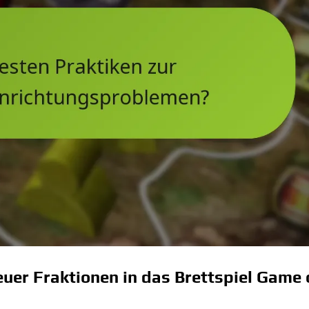
euer Fraktionen in das Brettspiel Game 