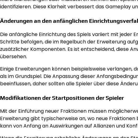
identifizieren. Diese Klarheit verbessert das Gameplay u
Änderungen an den anfänglichen Einrichtungsverfa
Die anfängliche Einrichtung des Spiels variiert mit jeder
Schritte befolgen, die im Regelbuch der Erweiterung aufg
zusätzlicher Komponenten. Es ist entscheidend, diese Anw
übersehen.
Einige Erweiterungen können beispielsweise verlangen, d
als im Grundspiel. Die Anpassung dieser Anfangsbedingun
beeinflussen, daher sollten alle Spieler über diese Änder
Modifikationen der Startpositionen der Spieler
Mit der Einführung neuer Fraktionen müssen möglicherwei
Erweiterung gibt typischerweise an, wo neue Fraktionen 
kann von Anfang an Auswirkungen auf Allianzen und Konfl