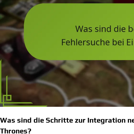
Was sind die Schritte zur Integration n
Thrones?