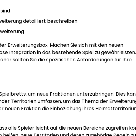
 sind
weiterung detailliert beschreiben
Erweiterung
er Erweiterungsbox. Machen Sie sich mit den neuen
se Integration in das bestehende Spiel zu gewährleisten
her sollten Sie die spezifischen Anforderungen für Ihre
pielbretts, um neue Fraktionen unterzubringen. Dies kan
nder Territorien umfassen, um das Thema der Erweiterun
er neuen Fraktion die Einbeziehung ihres Heimatterritoriu
ass alle Spieler leicht auf die neuen Bereiche zugreifen k
 helfen, neue Territorien und deren zugehörige Regeln zu