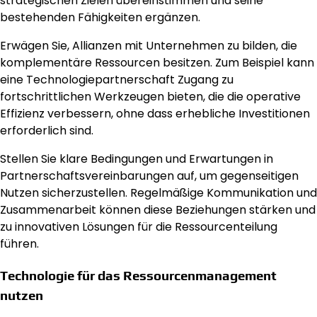
strategischen Zielen übereinstimmen und seine
bestehenden Fähigkeiten ergänzen.
Erwägen Sie, Allianzen mit Unternehmen zu bilden, die
komplementäre Ressourcen besitzen. Zum Beispiel kann
eine Technologiepartnerschaft Zugang zu
fortschrittlichen Werkzeugen bieten, die die operative
Effizienz verbessern, ohne dass erhebliche Investitionen
erforderlich sind.
Stellen Sie klare Bedingungen und Erwartungen in
Partnerschaftsvereinbarungen auf, um gegenseitigen
Nutzen sicherzustellen. Regelmäßige Kommunikation und
Zusammenarbeit können diese Beziehungen stärken und
zu innovativen Lösungen für die Ressourcenteilung
führen.
Technologie für das Ressourcenmanagement
nutzen