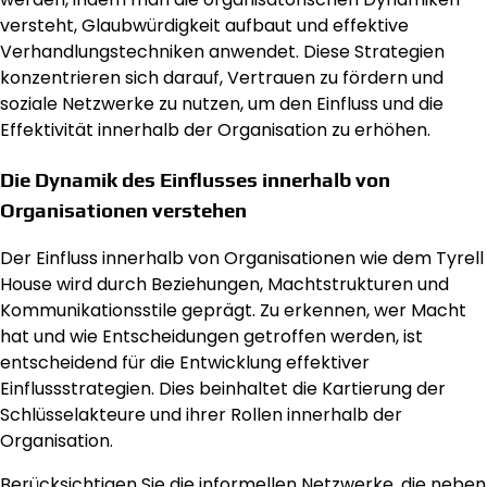
versteht, Glaubwürdigkeit aufbaut und effektive
Verhandlungstechniken anwendet. Diese Strategien
konzentrieren sich darauf, Vertrauen zu fördern und
soziale Netzwerke zu nutzen, um den Einfluss und die
Effektivität innerhalb der Organisation zu erhöhen.
Die Dynamik des Einflusses innerhalb von
Organisationen verstehen
Der Einfluss innerhalb von Organisationen wie dem Tyrell
House wird durch Beziehungen, Machtstrukturen und
Kommunikationsstile geprägt. Zu erkennen, wer Macht
hat und wie Entscheidungen getroffen werden, ist
entscheidend für die Entwicklung effektiver
Einflussstrategien. Dies beinhaltet die Kartierung der
Schlüsselakteure und ihrer Rollen innerhalb der
Organisation.
Berücksichtigen Sie die informellen Netzwerke, die neben