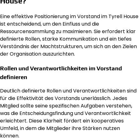
House?
Eine effektive Positionierung im Vorstand im Tyrell House
ist entscheidend, um den Einfluss und die
Ressourcensammlung zu maximieren. Sie erfordert klar
definierte Rollen, starke Kommunikation und ein tiefes
Verständnis der Machtstrukturen, um sich an den Zielen
der Organisation auszurichten.
Rollen und Verantwortlichkeiten im Vorstand
definieren
Deutlich definierte Rollen und Verantwortlichkeiten sind
für die Effektivität des Vorstands unerlässlich. Jedes
Mitglied sollte seine spezifischen Aufgaben verstehen,
was die Entscheidungsfindung und Verantwortlichkeit
erleichtert. Diese Klarheit fördert ein kooperatives
Umfeld, in dem die Mitglieder ihre Stärken nutzen
können.