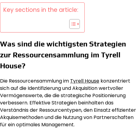
Key sections in the article:
Was sind die wichtigsten Strategien
zur Ressourcensammlung im Tyrell
House?
Die Ressourcensammlung im
Tyrell House
konzentriert
sich auf die Identifizierung und Akquisition wertvoller
Vermögenswerte, die die strategische Positionierung
verbessern. Effektive Strategien beinhalten das
Verständnis der Ressourcentypen, den Einsatz effizienter
Akquisemethoden und die Nutzung von Partnerschaften
für ein optimales Management.