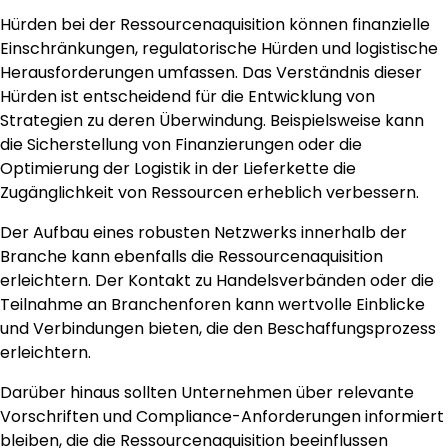
Hürden bei der Ressourcenaquisition können finanzielle
Einschränkungen, regulatorische Hürden und logistische
Herausforderungen umfassen. Das Verständnis dieser
Hürden ist entscheidend für die Entwicklung von
Strategien zu deren Überwindung. Beispielsweise kann
die Sicherstellung von Finanzierungen oder die
Optimierung der Logistik in der Lieferkette die
Zugänglichkeit von Ressourcen erheblich verbessern.
Der Aufbau eines robusten Netzwerks innerhalb der
Branche kann ebenfalls die Ressourcenaquisition
erleichtern. Der Kontakt zu Handelsverbänden oder die
Teilnahme an Branchenforen kann wertvolle Einblicke
und Verbindungen bieten, die den Beschaffungsprozess
erleichtern.
Darüber hinaus sollten Unternehmen über relevante
Vorschriften und Compliance-Anforderungen informiert
bleiben, die die Ressourcenaquisition beeinflussen