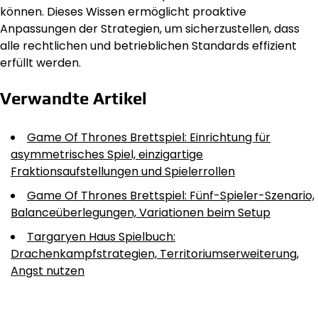
können. Dieses Wissen ermöglicht proaktive
Anpassungen der Strategien, um sicherzustellen, dass
alle rechtlichen und betrieblichen Standards effizient
erfüllt werden.
Verwandte Artikel
Game Of Thrones Brettspiel: Einrichtung für
asymmetrisches Spiel, einzigartige
Fraktionsaufstellungen und Spielerrollen
Game Of Thrones Brettspiel: Fünf-Spieler-Szenario,
Balanceüberlegungen, Variationen beim Setup
Targaryen Haus Spielbuch:
Drachenkampfstrategien, Territoriumserweiterung,
Angst nutzen