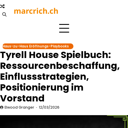
Skip
marcrich.ch
to
content
Haus-zu-Haus Eröffnungs-Playbooks
Tyrell House Spielbuch:
Ressourcenbeschaffung,
Einflussstrategien,
Positionierung im
Vorstand
Elwood Granger
12/03/2026