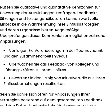
Nutzen Sie qualitative und quantitative Kennzahlen zur
Bewertung der Auswirkungen. Umfragen, Feedback-
Sitzungen und Leistungsindikatoren können wertvolle
Einblicke in die Wahrnehmung Ihrer Einflussstrategien
und deren Ergebnisse bieten. Regelmäßige
Überprüfungen dieser Kennzahlen ermöglichen zeitnahe
Anpassungen.
Verfolgen Sie Veränderungen in der Teamdynamik
und den Zusammenarbeitsniveaus.
Überwachen Sie das Feedback von Kollegen und
Führungskräften zu Ihrem Einfluss.
Bewerten Sie den Erfolg von Initiativen, die aus Ihren
Einflussbemühungen resultierten.
Seien Sie schließlich offen für Anpassungen Ihrer
Strategien basierend auf dem gesammelten Feedback
und den Daten. Kontinuierliche Verbesserung ist der