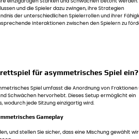
ihre einzigartigen Stärken und Schwächen betont werden.
ussen und die Spieler dazu zwingen, ihre Strategien
dnis der unterschiedlichen Spielerrollen und ihrer Fähig
nsprechende Interaktionen zwischen den Spielern zu förd
ettspiel für asymmetrisches Spiel ein?
mmetrisches Spiel umfasst die Anordnung von Fraktionen
en und Schwächen hervorhebt. Dieses Setup ermöglicht ein
 wodurch jede Sitzung einzigartig wird.
asymmetrisches Gameplay
en, und stellen Sie sicher, dass eine Mischung gewählt wir