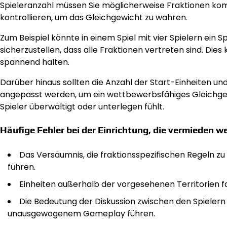
Spieleranzahl müssen Sie möglicherweise Fraktionen kom
kontrollieren, um das Gleichgewicht zu wahren.
Zum Beispiel könnte in einem Spiel mit vier Spielern ein S
sicherzustellen, dass alle Fraktionen vertreten sind. Di
spannend halten.
Darüber hinaus sollten die Anzahl der Start-Einheiten un
angepasst werden, um ein wettbewerbsfähiges Gleichgewi
Spieler überwältigt oder unterlegen fühlt.
Häufige Fehler bei der Einrichtung, die vermieden w
Das Versäumnis, die fraktionsspezifischen Regeln zu
führen.
Einheiten außerhalb der vorgesehenen Territorien fa
Die Bedeutung der Diskussion zwischen den Spielern
unausgewogenem Gameplay führen.