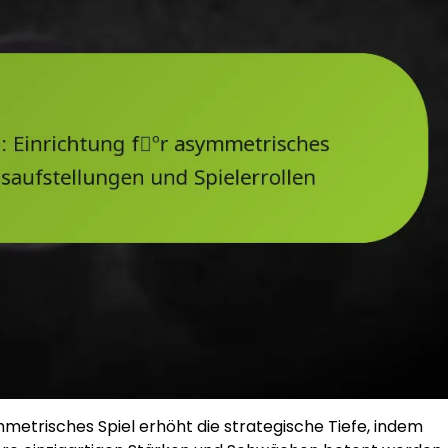
metrisches Spiel erhöht die strategische Tiefe, indem