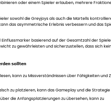
binieren oder einem Spieler erlauben, mehrere Fraktion
pieler sowohl die Greyjoys als auch die Martells kontrollie
es kann das asymmetrische Erlebnis verbessern und das Spi
d Einflussmarker basierend auf der Gesamtzahl der Spiele
cht zu gewährleisten und sicherzustellen, dass sich kei
erden sollten
 lesen, kann zu Missverständnissen über Fähigkeiten und Z
lsch zu platzieren, kann das Gameplay und die Strategie 
 über die Anfangsplatzierungen zu übersehen, kann zu