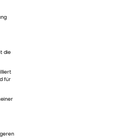
ung
t die
liert
d für
seiner
ngeren