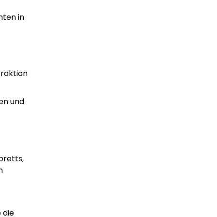
nten in
Fraktion
len und
bretts,
n
 die