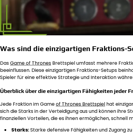
Was sind die einzigartigen Fraktions-
Das
Game of Thrones
Brettspiel umfasst mehrere Fraktio
beeinflussen. Diese einzigartigen Fraktions-Setups beinh
Spieler für eine effektive Strategie und Interaktion währ
Überblick über die einzigartigen Fähigkeiten jeder F
Jede Fraktion im Game
of Thrones Brettspiel
hat einzigar
sich die Starks in der Verteidigung aus und können ihre S
finanziellen Vorteilen, die es ihnen ermöglichen, schnell 
Starks:
Starke defensive Fähigkeiten und Zugang zu 