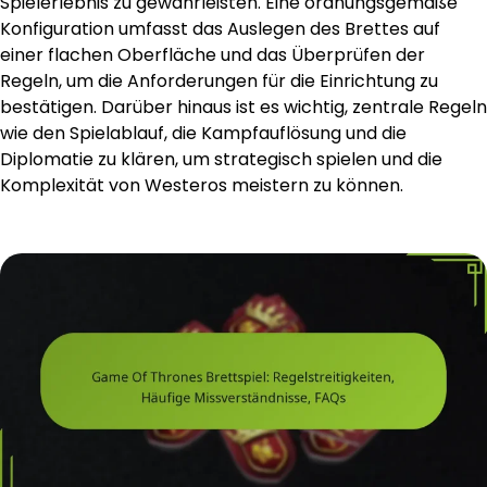
Spielerlebnis zu gewährleisten. Eine ordnungsgemäße
Konfiguration umfasst das Auslegen des Brettes auf
einer flachen Oberfläche und das Überprüfen der
Regeln, um die Anforderungen für die Einrichtung zu
bestätigen. Darüber hinaus ist es wichtig, zentrale Regeln
wie den Spielablauf, die Kampfauflösung und die
Diplomatie zu klären, um strategisch spielen und die
Komplexität von Westeros meistern zu können.