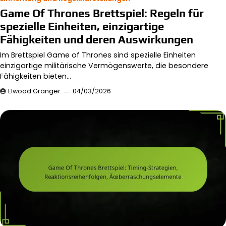
Game Of Thrones Brettspiel: Regeln für
spezielle Einheiten, einzigartige
Fähigkeiten und deren Auswirkungen
Im Brettspiel Game of Thrones sind spezielle Einheiten
einzigartige militärische Vermögenswerte, die besondere
Fähigkeiten bieten…
Elwood Granger
04/03/2026