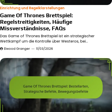
Einrichtung und Regelklarstellungen
Game Of Thrones Brettspiel:
Regelstreitigkeiten, Häufige
Missverständnisse, FAQs
Das Game of Thrones Brettspiel ist ein strategischer
Wettkampf um die Kontrolle über Westeros, bei…
Elwood Granger
11/03/2026