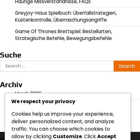
Häufige Missverständnisse, FAQs
Greyjoy-Haus Spielbuch: Überfallstrategien,
Küstenkontrolle, Überraschungsangriffe
Game Of Thrones Brettspiel: Bestellarten,
Strategische Befehle, Bewegungsbefehle
Suche
Search
for:
Archiv
March 2026
We respect your privacy
February 2026
Cookies help us improve your experience,
deliver personalized content, and analyze
traffic. You can choose which cookies to
allow by clicking
Customize
. Click
Accept