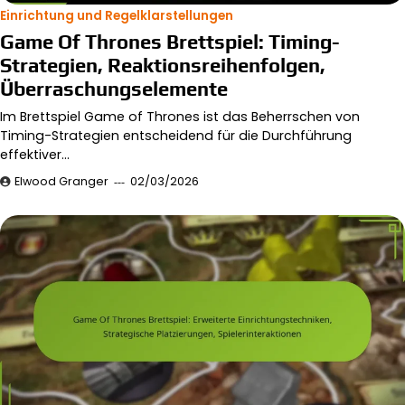
Einrichtung und Regelklarstellungen
Game Of Thrones Brettspiel: Timing-
Strategien, Reaktionsreihenfolgen,
Überraschungselemente
Im Brettspiel Game of Thrones ist das Beherrschen von
Timing-Strategien entscheidend für die Durchführung
effektiver…
Elwood Granger
02/03/2026